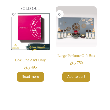
SOLD OUT
Large Perfume Gift Box
Box One And Only
750
ر.ق
495
ر.ق
Read more
Add to cart