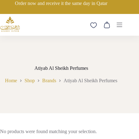
Skip
Order now and receive it the same day in Qatar
to
content
Shopping
cart
Atiyab Al Sheikh Perfumes
Home
Shop
Brands
Atiyab Al Sheikh Perfumes
No products were found matching your selection.