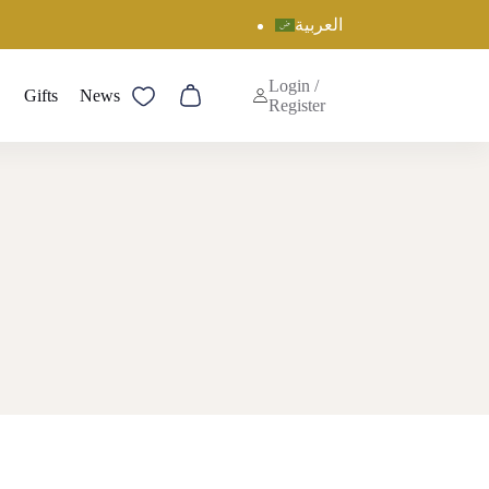
العربية
Login /
Gifts
News
Shopping
Register
cart