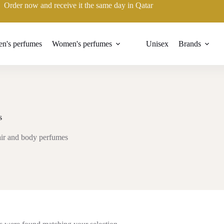
Order now and receive it the same day in Qatar
n's perfumes
Women's perfumes
Unisex
Brands
s
ir and body perfumes