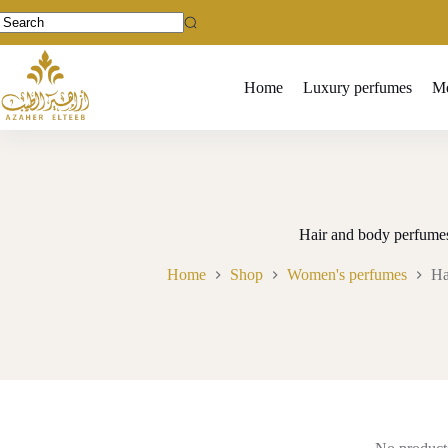
Skip
to
No
content
results
Home
Luxury perfumes
Me
Hair and body perfume
Home
Shop
Women's perfumes
Ha