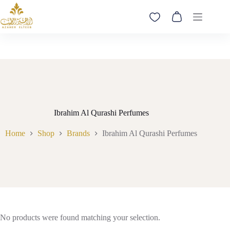
Skip
Order now and receive it the same day in Qatar
to
Shopping
content
cart
Ibrahim Al Qurashi Perfumes
Home
Shop
Brands
Ibrahim Al Qurashi Perfumes
No products were found matching your selection.