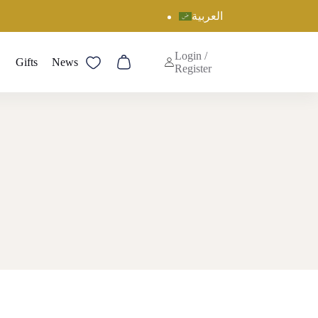
العربية
Login /
Gifts
News
Shopping
Register
cart