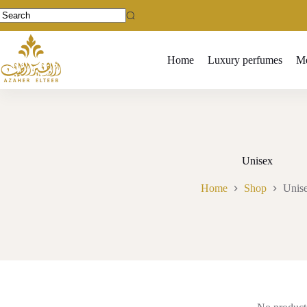
Skip
to
No
content
results
Home
Luxury perfumes
Me
Unisex
Home
Shop
Unis