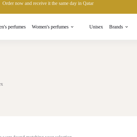
Order now and receive it the same day in Qatar
n's perfumes
Women's perfumes
Unisex
Brands
ex