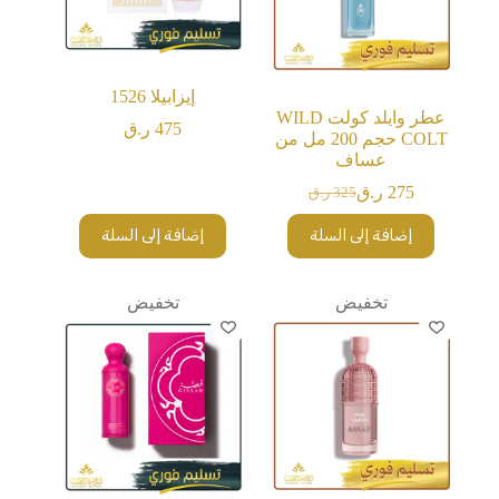
إيزابيلا 1526
عطر وايلد كولت WILD
475
ر.ق
COLT حجم 200 مل من
عساف
275
ر.ق
325
ر.ق
السعر
السعر
الحالي
الأصلي
إضافة إلى السلة
إضافة إلى السلة
هو:
هو:
325 ر.ق.
275 ر.ق.
تخفيض
تخفيض