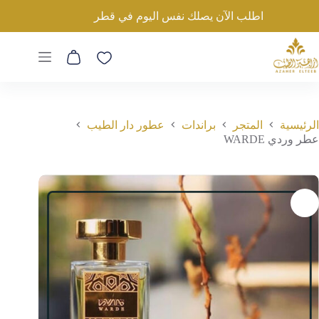
لتجاوز
عطر وردي WARDE
اطلب الآن يصلك نفس اليوم في قطر
لى
إضافة إلى السلة
650
ر.ق
لمحتوى
متاح للحجز (طلب مسبق)
عربة
التسوق
الرئيسية
المتجر
براندات
عطور دار الطيب
عطر وردي WARDE