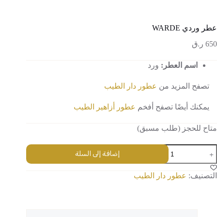
عطر وردي WARDE
650
ر.ق
اسم العطر:
ورد
تصفح المزيد من
عطور
دار الطيب
يمكنك أيضًا تصفح أفخم
عطور أزاهير الطيب
متاح للحجز (طلب مسبق)
مية
إضافة إلى السلة
طر
ردي
WARD
التصنيف:
عطور دار الطيب