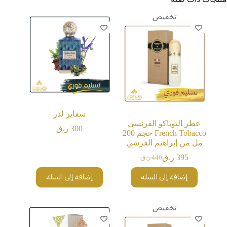
تخفيض
سفاير لذر
عطر التوباكو الفرنسي
300
ر.ق
French Tobacco حجم 200
مل من إبراهيم القرشي
395
ر.ق
440
ر.ق
السعر
السعر
الحالي
الأصلي
إضافة إلى السلة
إضافة إلى السلة
هو:
هو:
440 ر.ق.
395 ر.ق.
تخفيض