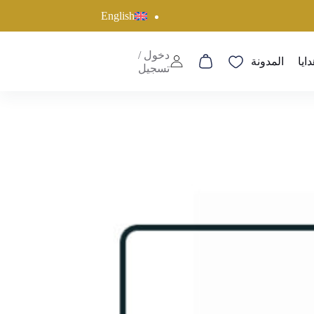
English
دخول /
دايا
المدونة
عربة
تسجيل
التسوق