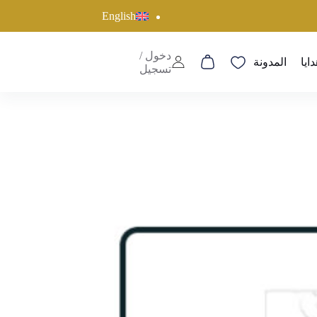
English
دخول /
دايا
المدونة
عربة
تسجيل
التسوق