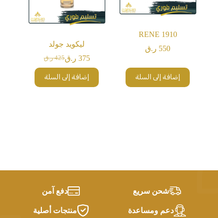
RENE 1910
ليكويد جولد
550
ر.ق
375
ر.ق
425
ر.ق
السعر
السعر
الحالي
الأصلي
إضافة إلى السلة
إضافة إلى السلة
هو:
هو:
425 ر.ق.
375 ر.ق.
شحن سريع
دفع آمن
دعم ومساعدة
منتجات أصلية