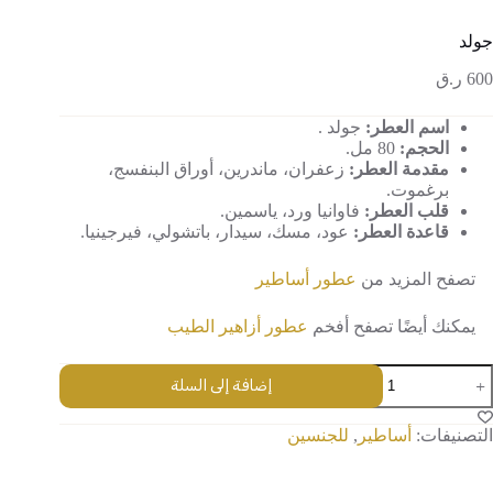
جولد
600
ر.ق
اسم العطر:
جولد .
الحجم:
80 مل.
مقدمة العطر:
زعفران، ماندرين، أوراق البنفسج،
برغموت.
قلب العطر:
فاوانيا ورد، ياسمين.
قاعدة العطر:
عود، مسك، سيدار، باتشولي، فيرجينيا.
تصفح المزيد من
عطور أساطير
يمكنك أيضًا تصفح أفخم
عطور أزاهير الطيب
مية
إضافة إلى السلة
ولد
التصنيفات:
أساطير
,
للجنسين