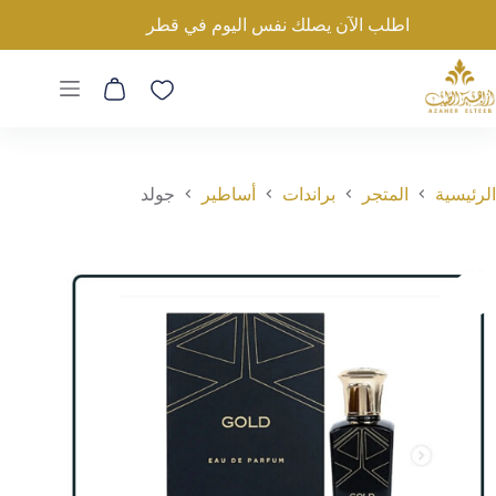
لتجاوز
جولد
اطلب الآن يصلك نفس اليوم في قطر
لى
إضافة إلى السلة
600
ر.ق
لمحتوى
عربة
التسوق
الرئيسية
المتجر
براندات
أساطير
جولد